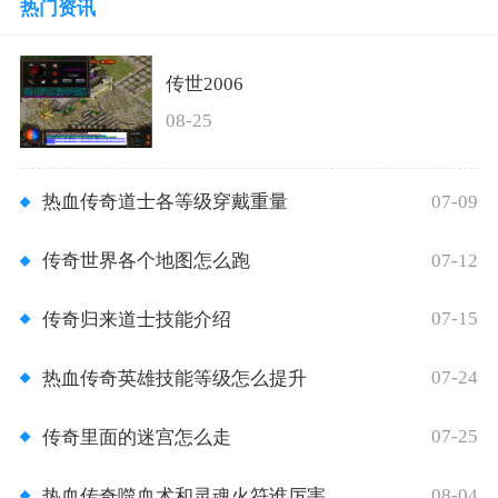
热门资讯
传世2006
08-25
07-09
热血传奇道士各等级穿戴重量
07-12
传奇世界各个地图怎么跑
07-15
传奇归来道士技能介绍
07-24
热血传奇英雄技能等级怎么提升
07-25
传奇里面的迷宫怎么走
08-04
热血传奇噬血术和灵魂火符谁厉害