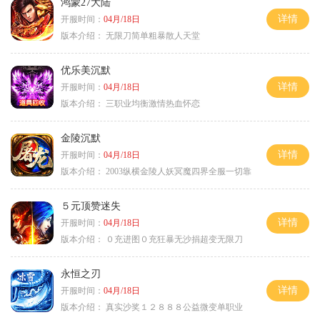
鸿蒙27大陆
详情
开服时间：
04月/18日
版本介绍：
无限刀简单粗暴散人天堂
优乐美沉默
详情
开服时间：
04月/18日
版本介绍：
三职业均衡激情热血怀恋
金陵沉默
详情
开服时间：
04月/18日
版本介绍：
2003纵横金陵人妖冥魔四界全服一切靠
５元顶赞迷失
详情
开服时间：
04月/18日
版本介绍：
０充进图０充狂暴无沙捐超变无限刀
永恒之刃
详情
开服时间：
04月/18日
版本介绍：
真实沙奖１２８８８公益微变单职业