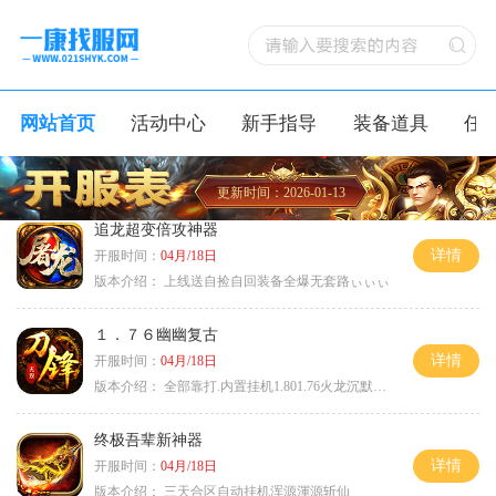
网站首页
活动中心
新手指导
装备道具
任
更新时间：2026-01-13
追龙超变倍攻神器
详情
开服时间：
04月/18日
版本介绍：
上线送自捡自回装备全爆无套路ぃぃぃ
１．７６幽幽复古
详情
开服时间：
04月/18日
版本介绍：
全部靠打.内置挂机1.801.76火龙沉默微变
终极吾辈新神器
详情
开服时间：
04月/18日
版本介绍：
三天合区自动挂机浑源渾源斩仙