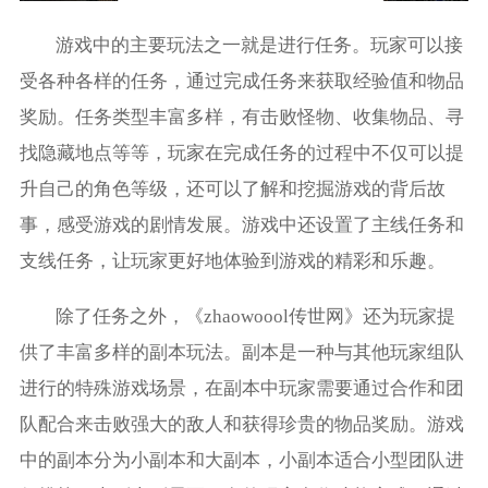
游戏中的主要玩法之一就是进行任务。玩家可以接
受各种各样的任务，通过完成任务来获取经验值和物品
奖励。任务类型丰富多样，有击败怪物、收集物品、寻
找隐藏地点等等，玩家在完成任务的过程中不仅可以提
升自己的角色等级，还可以了解和挖掘游戏的背后故
事，感受游戏的剧情发展。游戏中还设置了主线任务和
支线任务，让玩家更好地体验到游戏的精彩和乐趣。
除了任务之外，《zhaowoool传世网》还为玩家提
供了丰富多样的副本玩法。副本是一种与其他玩家组队
进行的特殊游戏场景，在副本中玩家需要通过合作和团
队配合来击败强大的敌人和获得珍贵的物品奖励。游戏
中的副本分为小副本和大副本，小副本适合小型团队进