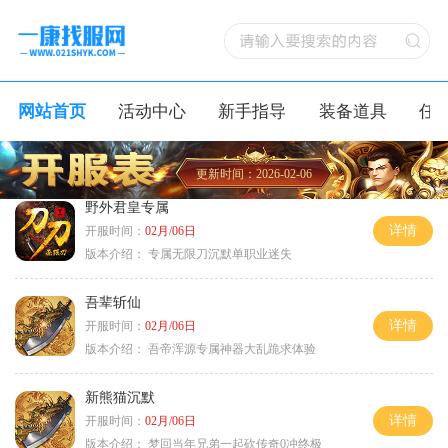
网站首页
活动中心
新手指导
装备道具
任
更新时间：2026-02-06
野外君皇专属
详情
开服时间：
02月/06日
版本介绍：
专属无限刀沉默单职业迷失
吾辈斩仙
详情
开服时间：
02月/06日
版本介绍：
吾帝浑源专属神器大乱跪求体验
新熊猫沉默
详情
开服时间：
02月/06日
版本介绍：
梦回当年兄弟一起砍传奇0冲终极