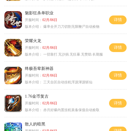
魅影狂杀单职业
详情
开服时间：
02月/06日
版本介绍：
爆率全开刀刀切割无限鞭尸自动捡物
荣耀火龙
详情
开服时间：
02月/06日
版本介绍：
一切靠打.无沙捐.无狂暴.无赞助.长期服
终极吾辈新神器
详情
开服时间：
02月/06日
版本介绍：
三天合区自动挂机浑源渾源斩仙
1.76金币复古
详情
开服时间：
02月/06日
版本介绍：
赤月好爆内置挂机装备保值自动捡取
散人的暗黑
详情