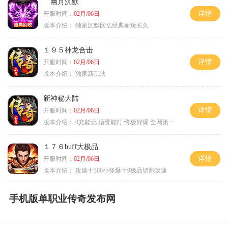
幽月沉默
详情
开服时间：
02月/06日
版本介绍：
独家沉默回忆经典耐玩长久
１９５神龙合击
详情
开服时间：
02月/06日
版本介绍：
独家新玩法
新神秘大陆
详情
开服时间：
02月/06日
版本介绍：
0充能玩.顶赞能打.终极好爆.全网第一
１７６buff大极品
详情
开服时间：
02月/06日
版本介绍：
攻速十300小怪爆十9极品切割攻速
手机版单职业传奇发布网