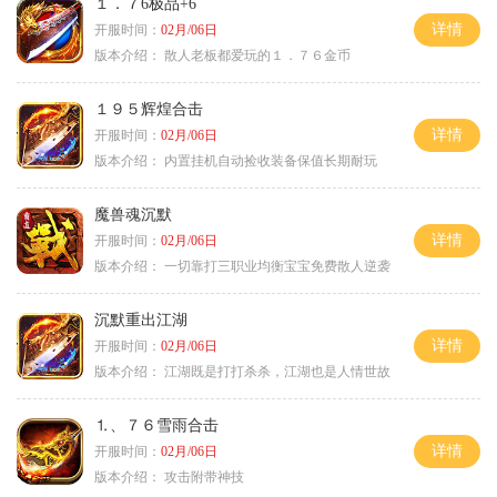
１．７6极品+6
详情
开服时间：
02月/06日
版本介绍：
散人老板都爱玩的１．７６金币
１９５辉煌合击
详情
开服时间：
02月/06日
版本介绍：
内置挂机自动捡收装备保值长期耐玩
魔兽魂沉默
详情
开服时间：
02月/06日
版本介绍：
一切靠打三职业均衡宝宝免费散人逆袭
沉默重出江湖
详情
开服时间：
02月/06日
版本介绍：
江湖既是打打杀杀，江湖也是人情世故
⒈、７６雪雨合击
详情
开服时间：
02月/06日
版本介绍：
攻击附带神技