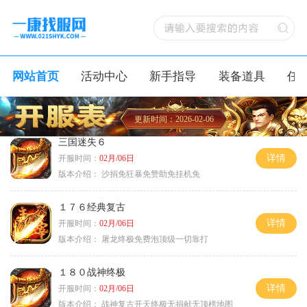
网站首页
活动中心
新手指导
装备道具
任
更新时间：2026-02-06
三国迷失６
详情
开服时间：
02月/06日
版本介绍：
沙捐免狂暴免赞助免挂机免
１７６经典复古
详情
开服时间：
02月/06日
版本介绍：
屠龙终极免费泡顶级一切靠打
１８０战神终极
详情
开服时间：
02月/06日
版本介绍：
战神复古开天终极无捐献无顶榜地图