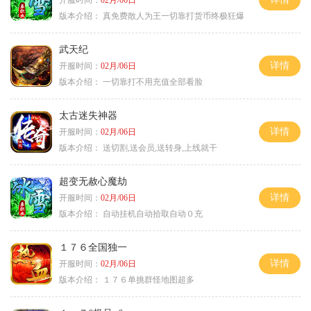
开服时间：
02月/06日
版本介绍：
真免费散人为王一切靠打货币终极狂爆
武天纪
详情
开服时间：
02月/06日
版本介绍：
一切靠打不用充值全部看脸
太古迷失神器
详情
开服时间：
02月/06日
版本介绍：
送切割,送会员,送转身,上线就干
超变无赦心魔劫
详情
开服时间：
02月/06日
版本介绍：
自动挂机自动拾取自动０充
１７６全国独一
详情
开服时间：
02月/06日
版本介绍：
１７６单挑群怪地图超多