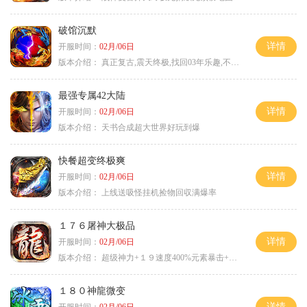
破馆沉默
详情
开服时间：
02月/06日
版本介绍：
真正复古,震天终极,找回03年乐趣,不搞花里胡
最强专属42大陆
详情
开服时间：
02月/06日
版本介绍：
天书合成超大世界好玩到爆
快餐超变终极爽
详情
开服时间：
02月/06日
版本介绍：
上线送吸怪挂机捡物回収满爆率
１７６屠神大极品
详情
开服时间：
02月/06日
版本介绍：
超级神力+１９速度400%元素暴击+６６
１８０神龍微变
详情