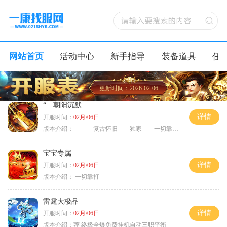
网站首页
活动中心
新手指导
装备道具
任
更新时间：2026-02-06
“ 朝阳沉默
详情
开服时间：
02月/06日
版本介绍：
复古怀旧 独家 一切靠打
宝宝专属
详情
开服时间：
02月/06日
版本介绍：
一切靠打
雷霆大极品
详情
开服时间：
02月/06日
版本介绍：
荐 终极全爆免费挂机自动三职平衡