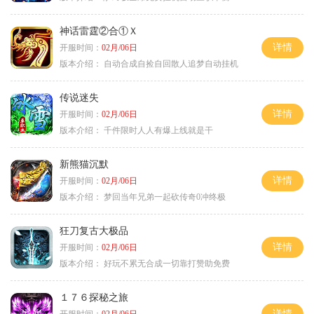
神话雷霆②合①Ｘ
详情
开服时间：
02月/06日
版本介绍：
自动合成自捡自回散人追梦自动挂机
传说迷失
详情
开服时间：
02月/06日
版本介绍：
千件限时人人有爆上线就是干
新熊猫沉默
详情
开服时间：
02月/06日
版本介绍：
梦回当年兄弟一起砍传奇0冲终极
狂刀复古大极品
详情
开服时间：
02月/06日
版本介绍：
好玩不累无合成一切靠打赞助免费
１７６探秘之旅
详情