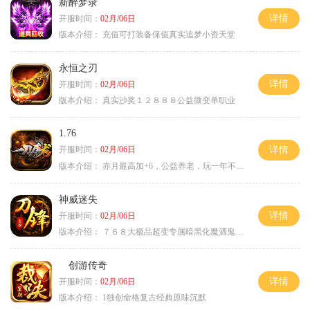
新醉梦录
详情
开服时间：
02月/06日
版本介绍：
充值可打装备保值真实追梦小资天堂
永恒之刃
详情
开服时间：
02月/06日
版本介绍：
真实沙奖１２８８８公益微变单职业
1.76
开服时间：
02月/06日
详情
版本介绍：
赤月最高加+6，公益养老，玩一年不腻，屠龙
神威迷失
详情
开服时间：
02月/06日
版本介绍：
７６８大极品超变专属暗黑化魔酒鬼微变合击火
创游传奇
详情
开服时间：
02月/06日
版本介绍：
1独创命格复古经典原味沉默