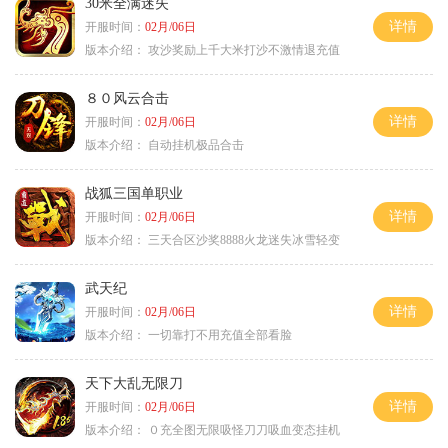
30米全满迷失
详情
开服时间：
02月/06日
版本介绍：
攻沙奖励上千大米打沙不激情退充值
８０风云合击
详情
开服时间：
02月/06日
版本介绍：
自动挂机极品合击
战狐三国单职业
详情
开服时间：
02月/06日
版本介绍：
三天合区沙奖8888火龙迷失冰雪轻变
武天纪
详情
开服时间：
02月/06日
版本介绍：
一切靠打不用充值全部看脸
天下大乱无限刀
详情
开服时间：
02月/06日
版本介绍：
０充全图无限吸怪刀刀吸血变态挂机