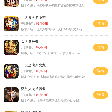
开服时间：
02月/06日
版本介绍：
免费挂机一切靠打超低消费三天拿沙
１８５火龙微变
详情
开服时间：
02月/06日
版本介绍：
上线10倍爆率一天打1000真实赞助一夜终
１７６免费
详情
开服时间：
02月/06日
版本介绍：
1简单怀旧复古三天拿沙可玩一年
十元全满新火龙
详情
开服时间：
02月/06日
版本介绍：
送满切割满攻速沙捐狂暴赞助皆可嫖
激战火龙单职业
详情
开服时间：
02月/06日
版本介绍：
上千奖励三天拿沙激情公益专属