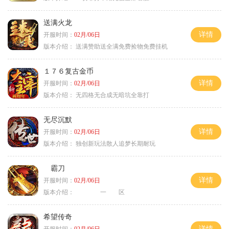
送满火龙
详情
开服时间：
02月/06日
版本介绍：
送满赞助送全满免费捡物免费挂机
１７６复古金币
详情
开服时间：
02月/06日
版本介绍：
无四格无合成无暗坑全靠打
无尽沉默
详情
开服时间：
02月/06日
版本介绍：
独创新玩法散人追梦长期耐玩
霸刀
详情
开服时间：
02月/06日
版本介绍：
一 区
希望传奇
详情