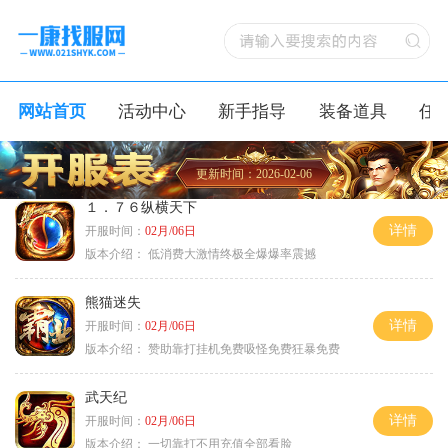
网站首页
活动中心
新手指导
装备道具
任
更新时间：2026-02-06
１．７６纵横天下
详情
开服时间：
02月/06日
版本介绍：
低消费大激情终极全爆爆率震撼
熊猫迷失
详情
开服时间：
02月/06日
版本介绍：
赞助靠打挂机免费吸怪免费狂暴免费
武天纪
详情
开服时间：
02月/06日
版本介绍：
一切靠打不用充值全部看脸