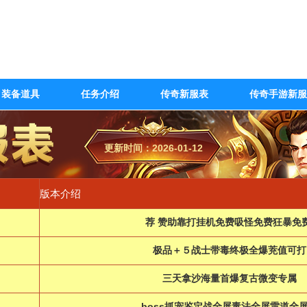
装备道具
任务介绍
传奇新服表
传奇手游新服
更新时间：2026-01-12
版本介绍
荐 赞助靠打挂机免费吸怪免费狂暴免
极品＋５战士带毒终极全爆茺值可打
三天拿沙海量首爆复古微变专属
boss抓宠鉴定战全屏毒法全屏雷道全