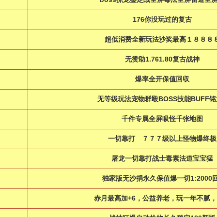
176你没玩过的复古
超低消费全新玩法沙奖最高１８８８
无赞助1.761.80复古战神
爆率全开保值回収
无等级玩法宠物群殴BOSS技能BUFF铭
千件专属全屏吸怪千张地图
一切靠打 ７７７级以上怪物爆终
屠龙一切靠打战士毒素法道宝宝猛
独家版无沙捐永久保值爆一切1:2000回
赤月最高加+6，公益养老，玩一年不腻