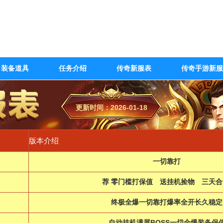
装备道具
任务介绍
传奇新服表
传奇手游新服
更新时间：2026-01-18
版本介绍
一切靠打
荐 零门槛打保值 送挂机捡物 三天合
终极全爆一切靠打爆率全开长久稳定
自动挂机满屏BOSS一切全爆装备保