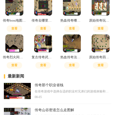
传奇boss地图怎么走
传奇去哪里打技能书
热血传奇嗜血魔剑攻略
原始传奇玩道士还是法师
查看
查看
查看
查看
传奇烈火间隔几秒才能打怪啊
复古传奇武器幸运最高加几
热血传奇法师流星火雨怎么锁定敌人
原始传奇四级火符和三噬血术
查看
查看
查看
查看
最新新闻
传奇那个职业省钱
在传奇游戏中选择合适的职业对兄弟们的游戏体验和经济投入有着直接影响，从整体游戏环境来看，道士职业被普遍认为是最经济实惠的选择。道士拥有自我治疗的能力，不需要频繁消
08-05
传奇山谷密道怎么走图解