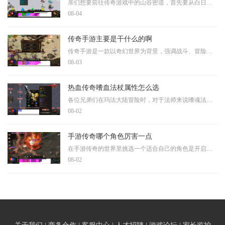
亲们想要前往传奇游戏中的山谷密道，首先要从白日门出发，那里的坐标是（350，239），接着咱得进入丛林迷宫，位置在（321，120），顺着路走就能到达赤月峡谷东入口，坐标是（147，
08-04
传奇手游主要是干什么的啊
传奇手游是一款以奇幻世界为背景，强调战斗、冒险和社交的大型多人在线角色扮演游戏。这类游戏的核心玩法围绕角色成长展开，玩家通过击败怪物、完成任务和参与活动来获取经验
08-03
热血传奇嗜血法杖属性怎么选
各位兄弟们在玛法大陆冒险时，对于法师来说嗜魂法杖绝对是梦寐以求的神兵利器。这把武器不仅外形独特被大家亲切地称为麻花法杖，更重要的是它拥有极其强大的魔法属性。作为法
08-02
手游传奇哪个角色厉害一点
在手游传奇的世界里挑选一个适合自己的角色是开启冒险的第一步。游戏中的角色各有千秋，没有绝对的强弱之分，关键在于找到最契合你游戏风格的那一个。不同角色在属性、技能和
08-02