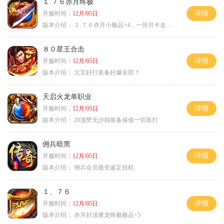
１.７６赤月终极
详情
开服时间：
12月/05日
版本介绍：
１.７６赤月小极品+4，一张月卡走天涯c
８０星王合击
详情
开服时间：
12月/05日
版本介绍：
元宝好打装备好爆全部？
天启火龙单职业
详情
开服时间：
12月/05日
版本介绍：
20顶赞无沙捐装备保值一切靠打
佣兵暗黑
详情
开服时间：
12月/05日
版本介绍：
佣兵会员微变鉴定挂机
１、７６
详情
开服时间：
12月/05日
版本介绍：
赤月封顶屠龙终极极品+5