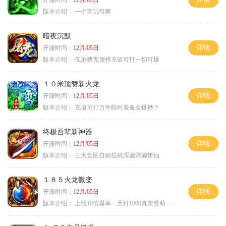
开服时间：
12月/05日
版本介绍：
一个字玩得爽
暗夜沉默
详情
开服时间：
12月/05日
版本介绍：
低消费无顶榜充值可打一切可爆
１０米顶赞新火龙
详情
开服时间：
12月/05日
版本介绍：
充值可打万件限时装备全爆秒？
终极吾辈新神器
详情
开服时间：
12月/05日
版本介绍：
三天合区自动挂机浑源渾源斩仙
１８５火龙微变
详情
开服时间：
12月/05日
版本介绍：
上线10倍爆率一天打1000真实赞助一夜终