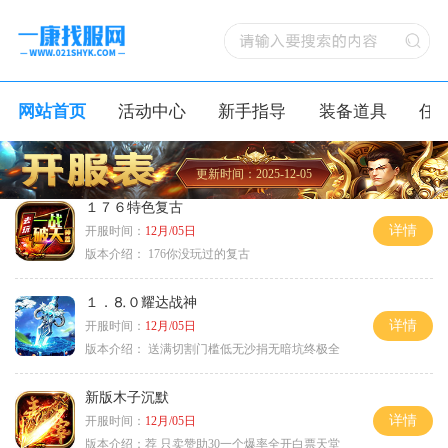
网站首页
活动中心
新手指导
装备道具
任
更新时间：2025-12-05
１７６特色复古
详情
开服时间：
12月/05日
版本介绍：
176你没玩过的复古
１．⒏０耀达战神
详情
开服时间：
12月/05日
版本介绍：
送满切割门槛低无沙捐无暗坑终极全
新版木子沉默
详情
开服时间：
12月/05日
版本介绍：
荐 只卖赞助30一个爆率全开白票天堂