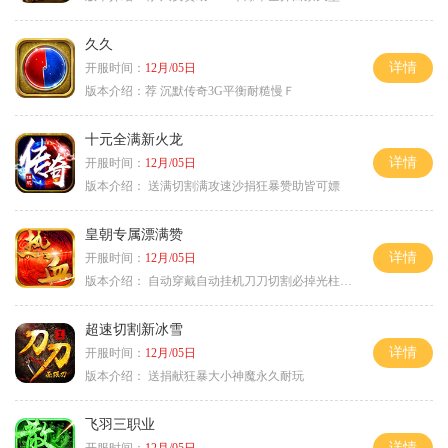
久久
详情
开服时间：
12月/05日
版本介绍：
荐 沉默传奇3G平衡耐糙慢Ｆ
十元全满新火龙
详情
开服时间：
12月/05日
版本介绍：
送满切割满攻速沙捐狂暴赞助皆可嫖
皇朝专属漂满赞
详情
开服时间：
12月/05日
版本介绍：
自动穿戴自动挂机刀刀切割必掉光柱自动
超速切割新冰雪
详情
开服时间：
12月/05日
版本介绍：
送捐献狂暴大小神魔永久耐玩
飞羽三职业
详情