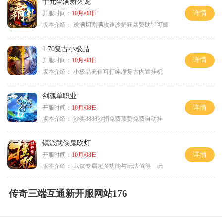
十元全满新火龙
详情
开服时间：
10月/08日
版本介绍：
送满切割满攻速沙捐狂暴赞助皆可嫖
1.70复古小极品
详情
开服时间：
10月/08日
版本介绍：
小极品充值可打纯净复古内置挂机
剑魂单职业
详情
开服时间：
10月/08日
版本介绍：
沙奖8888沙捐免费顶赞免费自动挂
镇派武侠鬼吹灯
详情
开服时间：
10月/08日
版本介绍：
武侠专属超多功能与玩法值得一玩
传奇三端互通新开服网站176