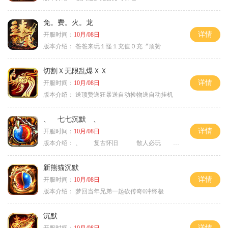
免。费。火。龙
详情
开服时间：
10月/08日
版本介绍：
爸爸来玩１怪１充值０充〞顶赞
切割Ｘ无限乱爆ＸＸ
详情
开服时间：
10月/08日
版本介绍：
送顶赞送狂暴送自动捡物送自动挂机
、 七七沉默 、
详情
开服时间：
10月/08日
版本介绍：
、 复古怀旧 散人必玩 、
新熊猫沉默
详情
开服时间：
10月/08日
版本介绍：
梦回当年兄弟一起砍传奇0冲终极
沉默
详情