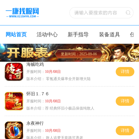
网站首页
活动中心
新手指导
装备道具
任
更新时间：2025-09-06
海贼吃鸡
详情
开服时间：
10月/08日
版本介绍：
零氪通关爆率全开新增大陆
怀旧１.７６
详情
开服时间：
10月/08日
版本介绍：
荐 经典怀旧小极品保值纯散人
永夜神行
详情
开服时间：
10月/08日
版本介绍：
散人追梦无套路可养老