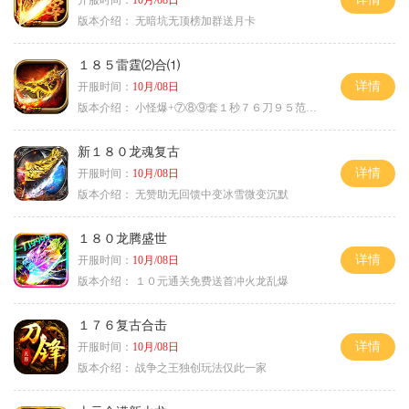
开服时间：
10月/08日
版本介绍：
无暗坑无顶榜加群送月卡
１８５雷霆⑵合⑴
详情
开服时间：
10月/08日
版本介绍：
小怪爆+⑦⑧⑨套１秒７６刀９５范围捡
新１８０龙魂复古
详情
开服时间：
10月/08日
版本介绍：
无赞助无回馈中变冰雪微变沉默
１８０龙腾盛世
详情
开服时间：
10月/08日
版本介绍：
１０元通关免费送首冲火龙乱爆
１７６复古合击
详情
开服时间：
10月/08日
版本介绍：
战争之王独创玩法仅此一家