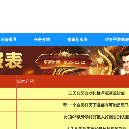
装备道具
任务介绍
传奇新服表
传奇手游新服
更新时间：2025-11-12
版本介绍
三天合区自动挂机浑源渾源斩仙
荐 一个会员打天下谁都有可能是黑马
封顶65级赞助好打散人好混告别坑服
１７６装备简单经典还原极致新版