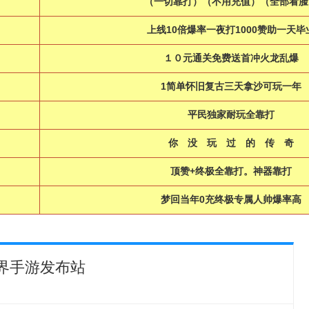
（一切靠打）（不用充值）（全部看脸
上线10倍爆率一夜打1000赞助一天毕
１０元通关免费送首冲火龙乱爆
1简单怀旧复古三天拿沙可玩一年
平民独家耐玩全靠打
你 没 玩 过 的 传 
顶赞+终极全靠打。神器靠打
梦回当年0充终极专属人帅爆率高
界手游发布站