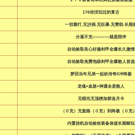
176你没玩过的复古
一切靠打.无沙捐.无狂暴.无赞助.长期
分逼不充○○○○○○○就是陪伴
自动捡取良心好服剑甲全爆长久激情
自动捡取免费泡级剑甲全爆散人首选
梦回当年兄弟一起砍传奇0冲终极
龙魂+血脉+神通全是散人
无暗坑无顶榜加群送月卡
（０充）无套路（０充）到终极（０充
内置挂机自动捡收装备保值长期耐玩